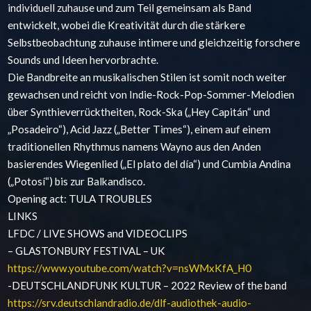
individuell zuhause und zum Teil gemeinsam als Band
entwickelt, wobei die Kreativität durch die stärkere
Selbstbeobachtung zuhause intimere und gleichzeitig forschere
Sounds und Ideen hervorbrachte.
Die Bandbreite an musikalischen Stilen ist somit noch weiter
gewachsen und reicht von Indie-Rock-Pop-Sommer-Melodien
über Synthieverrücktheiten, Rock-Ska („Hey Capitán“ und
„Posadeiro“), Acid Jazz („Better Times“), einem auf einem
traditionellen Rhythmus namens Wayno aus den Anden
basierendes Wiegenlied („El plato del día“) und Cumbia Andina
(„Potosí“) bis zur Balkandisco.
Opening act: TULA TROUBLES
LINKS
LFDC / LIVE SHOWS and VIDEOCLIPS
– GLASTONBURY FESTIVAL – UK
https://www.youtube.com/watch?v=nsWMxKfA_H0
-DEUTSCHLANDFUNK KULTUR – 2022 Review of the band
https://srv.deutschlandradio.de/dlf-audiothek-audio-