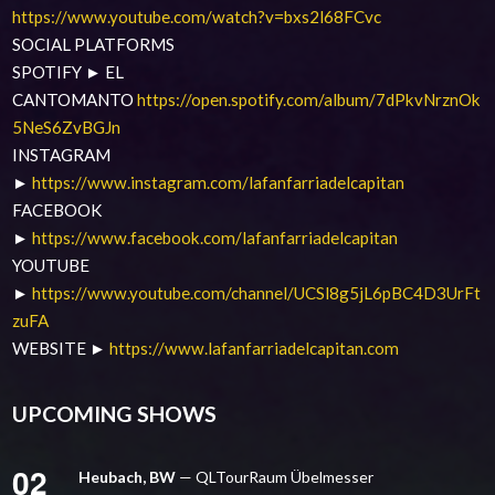
https://www.youtube.com/watch?v=bxs2l68FCvc
SOCIAL PLATFORMS
SPOTIFY ► EL
CANTOMANTO
https://open.spotify.com/album/7dPkvNrznOk
5NeS6ZvBGJn
INSTAGRAM
►
https://www.instagram.com/lafanfarriadelcapitan
FACEBOOK
►
https://www.facebook.com/lafanfarriadelcapitan
YOUTUBE
►
https://www.youtube.com/channel/UCSl8g5jL6pBC4D3UrFt
zuFA
WEBSITE ►
https://www.lafanfarriadelcapitan.com
UPCOMING SHOWS
02
Heubach, BW
— QLTourRaum Übelmesser