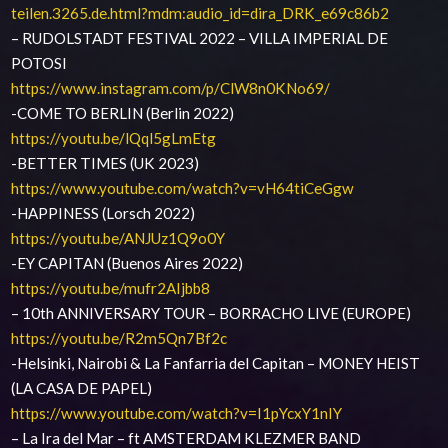
teilen.3265.de.html?mdm:audio_id=dira_DRK_e69c86b2
– RUDOLSTADT FESTIVAL 2022 – VILLA IMPERIAL DE
POTOSI
https://www.instagram.com/p/ClW8n0KNo69/
-COME TO BERLIN (Berlin 2022)
https://youtu.be/lQql5gLmEtg
-BETTER TIMES (UK 2023)
https://www.youtube.com/watch?v=vH64tiCeGgw
-HAPPINESS (Lorsch 2022)
https://youtu.be/ANJUz1Q9o0Y
-EY CAPITAN (Buenos Aires 2022)
https://youtu.be/mufr2AIjbb8
– 10th ANNIVERSARY TOUR – BORRACHO LIVE (EUROPE)
https://youtu.be/R2m5Qn7Bf2c
-Helsinki, Nairobi & La Fanfarria del Capitan – MONEY HEIST
(LA CASA DE PAPEL)
https://www.youtube.com/watch?v=I1pYcxY1nIY
– La Ira del Mar – ft AMSTERDAM KLEZMER BAND