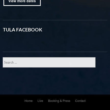
View more dates
TULA FACEBOOK
Home
Live
Booking & Press
Contact