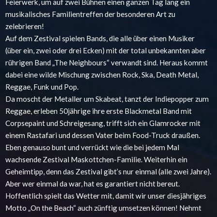
Feierwerk, um auf zwei Bühnen einen ganzen Tag lang ein
musikalisches Familientreffen der besonderen Art zu
zelebrieren!
Auf dem Zestival spielen Bands, die alle über einen Musiker
(über ein, zwei oder drei Ecken) mit der total unbekannten aber
rührigen Band „The Neighbours“ verwandt sind. Heraus kommt
dabei eine wilde Mischung zwischen Rock, Ska, Death Metal,
Reggae, Funk und Pop.
Da moscht der Metaller um Skabeat, tanzt der Indiepopper zum
Reggae, erleben 50jährige ihre erste Blackmetal Band mit
Corpsepaint und Schreigesang, trifft sich ein Glamrocker mit
einem Rastafari und dessen Vater beim Food-Truck draußen.
Eben genauso b
unt und verrückt wie die bei jedem Mal
wachsende Zestival Maskottchen-Familie. Weiterhin ein
Geheimtipp, denn das Zestival gibt’s nur einmal (alle zwei Jahre).
Aber wer einmal da war, hat es garantiert nicht bereut.
Hoffentlich spielt das Wetter mit, damit wir unser diesjähriges
Motto „On the Beach“ auch zünftig umsetzen können! Nehmt