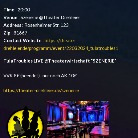
Time
: 20:00
Venue
: Szenerie @Theater Drehleier
Address
: Rosenheimer Str. 123
Zip
: 81667
Contact Website
:
https://theater-
drehleier.de/programm/event/22032024_tulatroubles1
TulaTroubles LIVE @Theaterwirtschaft “SZENERIE”
VVK 8€ (beendet)- nur noch AK 10€
https://theater-drehleier.de/szenerie